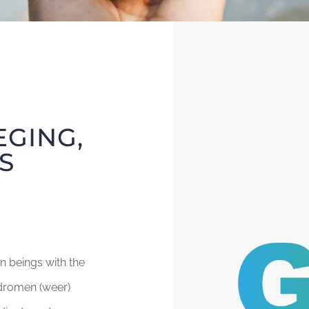
EGING,
S
 beings with the
dromen (weer)