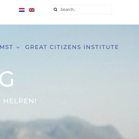
Zoeken
naar:
OMST
GREAT CITIZENS INSTITUTE
G
 HELPEN!