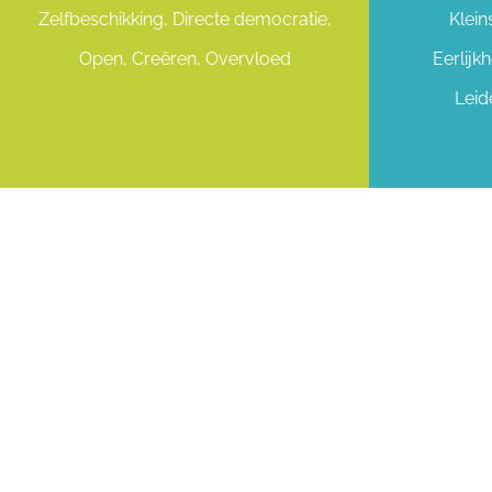
Zelfbeschikking, Directe democratie,
Klein
Open, Creëren, Overvloed
Eerlijk
Leid
VERA