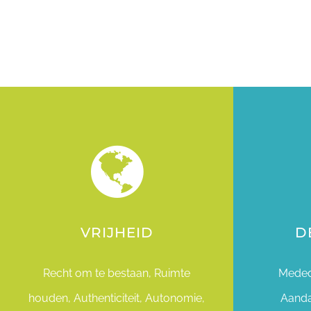
VRIJHEID
D
Recht om te bestaan, Ruimte
Mededo
houden, Authenticiteit, Autonomie,
Aanda