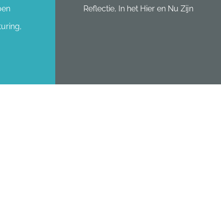
pen
Reflectie, In het Hier en Nu Zijn
uring,
ERELD