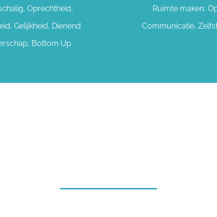
schalig, Oprechtheid,
Ruimte maken, O
heid, Gelijkheid, Dienend
Communicatie, Zelfst
erschap, Bottom Up
NDER VANDAAG JE W