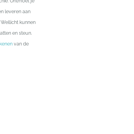
chie. Ontmoet je
len leveren aan
 Wellicht kunnen
atten en steun.
ekenen
van de