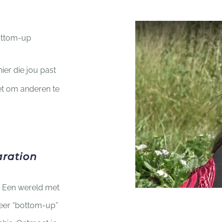
bottom-up
er die jou past
et om anderen te
aration
? Een wereld met
eer “bottom-up”