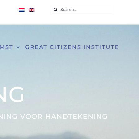
Zoeken
naar:
OMST
GREAT CITIZENS INSTITUTE
NG
ENING-VOOR-HANDTEKENING