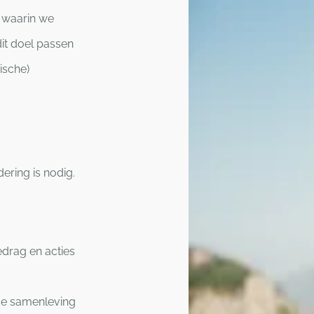
n waarin we
dit doel passen
ische)
ering is nodig.
drag en acties
 de samenleving