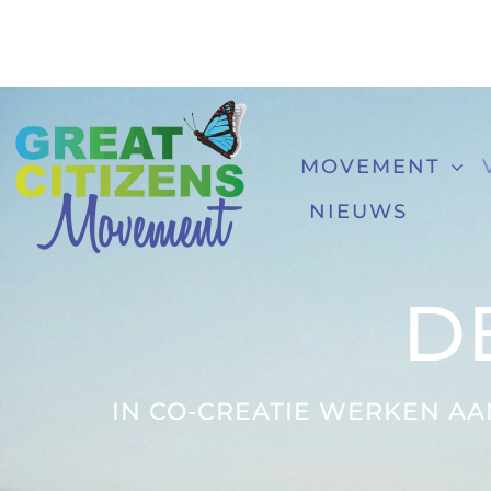
Ga
naar
inhoud
MOVEMENT
NIEUWS
D
IN CO-CREATIE WERKEN A