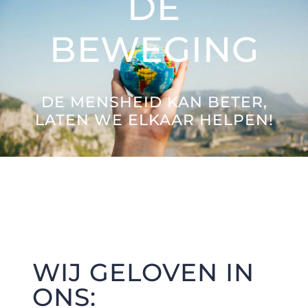
DE
Brieven aan de Toekomst
BEWEGING
Great Citizens Institute
DE MENSHEID KAN BETER,
Nieuws
LATEN WE ELKAAR HELPEN!
WIJ GELOVEN IN
ONS: