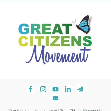
© Auteursrechten 2021 - 2026 | Great Citizens Movement |