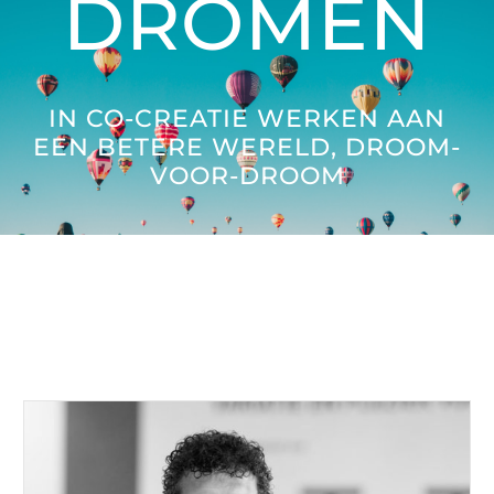
DROMEN
Brieven aan de Toekomst
Great Citizens Institute
IN CO-CREATIE WERKEN AAN
EEN BETERE WERELD, DROOM-
VOOR-DROOM
Nieuws