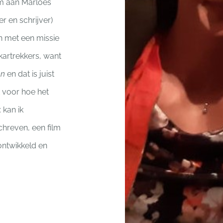
m aan Marloes
 en schrijver)
n met een missie
 kartrekkers, want
en
en dat is juist
t voor hoe het
 kan ik
hreven, een film
ontwikkeld en