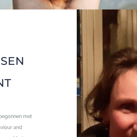
NSEN
NT
s begonnen met
aviour and