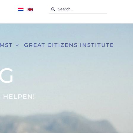
Zoeken
naar:
OMST
GREAT CITIZENS INSTITUTE
G
 HELPEN!