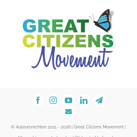
© Auteursrechten 2021 - 2026 | Great Citizens Movement |