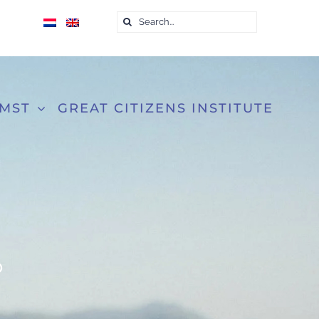
Zoeken
naar:
OMST
GREAT CITIZENS INSTITUTE
D